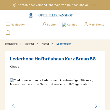
Zum Hauptinhalt springen
Kostenloser Versand innerhalb von Deutschland ab € 50,-
Katalog
Navigation
Suche
Mein Konto
Bekleidung
Trachten
Herren
Lederhosen
Lederhose Hofbräuhaus Kurz Braun 58
Chaps
Bildergalerie überspringen