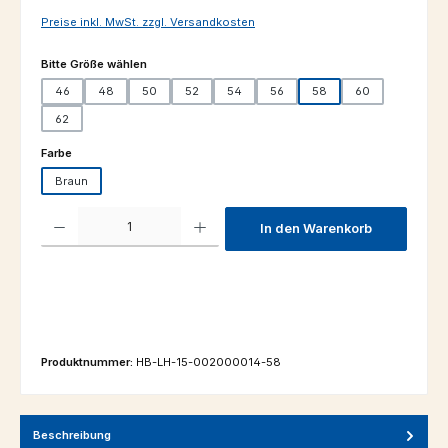
Preise inkl. MwSt. zzgl. Versandkosten
auswählen
Bitte Größe wählen
46
48
50
52
54
56
58
60
62
auswählen
Farbe
Braun
Produkt Anzahl: Gib den gewünschten Wert ein oder benutze die Schaltfl
In den Warenkorb
Produktnummer:
HB-LH-15-002000014-58
Beschreibung