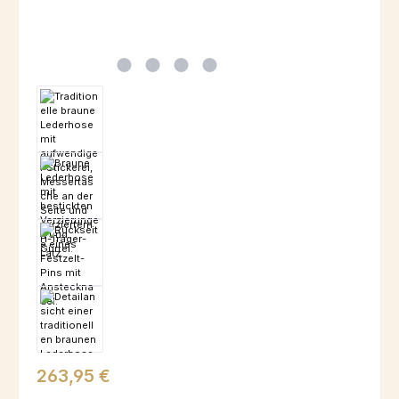
Regulärer Preis:
263,95 €