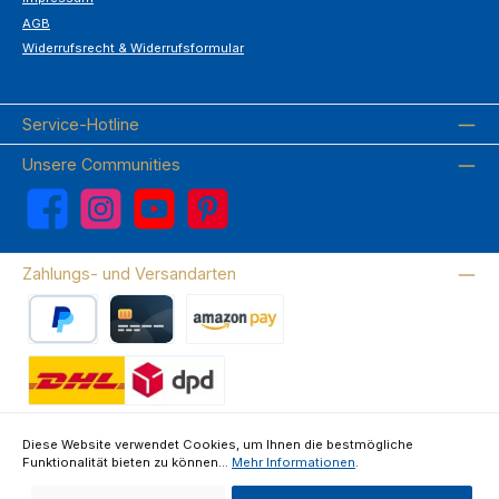
AGB
Widerrufsrecht & Widerrufsformular
Service-Hotline
Unsere Communities
Facebook
Instagram
YouTube
Pinterest
Zahlungs- und Versandarten
PayPal
Kreditkarte
Amazon Pay
Wir versenden mit DHL
Diese Website verwendet Cookies, um Ihnen die bestmögliche
Funktionalität bieten zu können...
Mehr Informationen
.
Über uns
Kontakte & FAQ
Datenschutz
Impressum
AGB
Widerrufsrecht & Widerrufsformular