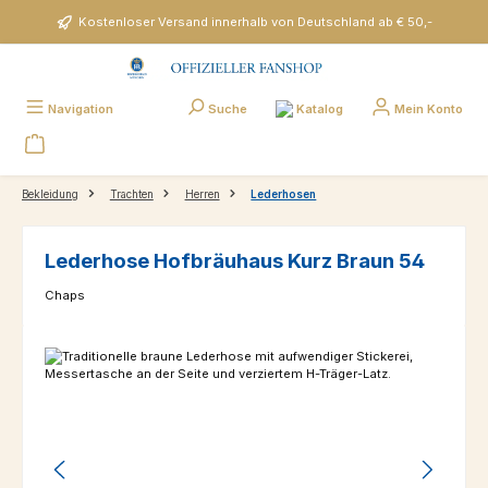
Zum Hauptinhalt springen
Kostenloser Versand innerhalb von Deutschland ab € 50,-
Katalog
Navigation
Suche
Mein Konto
Bekleidung
Trachten
Herren
Lederhosen
Lederhose Hofbräuhaus Kurz Braun 54
Chaps
Bildergalerie überspringen