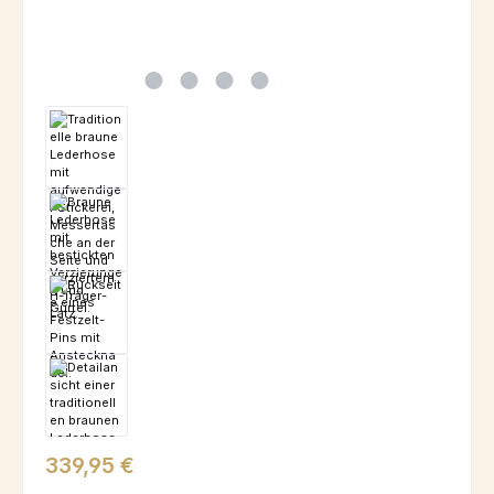
Regulärer Preis:
339,95 €