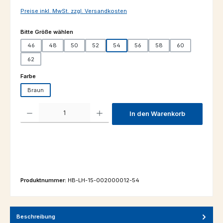
Preise inkl. MwSt. zzgl. Versandkosten
auswählen
Bitte Größe wählen
46
48
50
52
54
56
58
60
62
auswählen
Farbe
Braun
Produkt Anzahl: Gib den gewünschten Wert ein oder benutze die Schaltfl
In den Warenkorb
Produktnummer:
HB-LH-15-002000012-54
Beschreibung