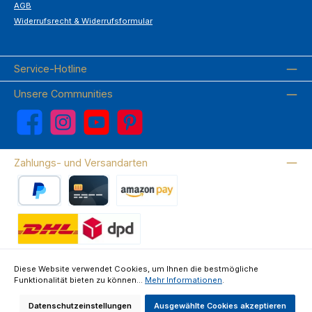
AGB
Widerrufsrecht & Widerrufsformular
Service-Hotline
Unsere Communities
Facebook
Instagram
YouTube
Pinterest
Zahlungs- und Versandarten
PayPal
Kreditkarte
Amazon Pay
Wir versenden mit DHL
Diese Website verwendet Cookies, um Ihnen die bestmögliche
Funktionalität bieten zu können...
Mehr Informationen
.
Über uns
Kontakte & FAQ
Datenschutz
Impressum
AGB
Widerrufsrecht & Widerrufsformular
Datenschutzeinstellungen
Ausgewählte Cookies akzeptieren