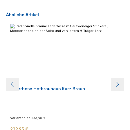
Produktgalerie überspringen
Ähnliche Artikel
Lederhose Hofbräuhaus Kurz Braun
Varianten ab
263,95 €
Regulärer Preis:
239,95 €