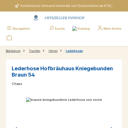
Zum Hauptinhalt springen
Kostenloser Versand innerhalb von Deutschland ab € 50,-
Katalog
Navigation
Suche
Mein Konto
Bekleidung
Trachten
Herren
Lederhosen
Lederhose Hofbräuhaus Kniegebunden
Braun 54
Chaps
Bildergalerie überspringen