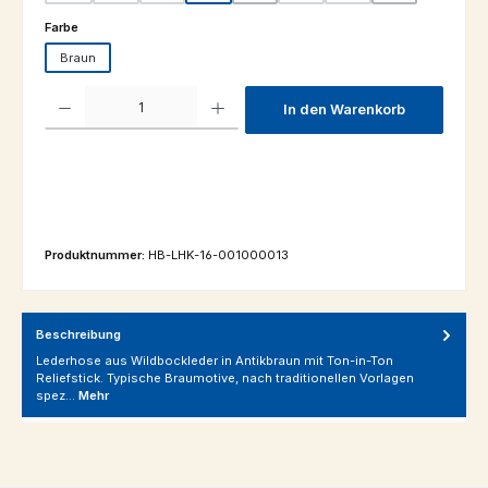
auswählen
Farbe
Braun
Produkt Anzahl: Gib den gewünschten Wert ein oder benutze die Schaltfl
In den Warenkorb
Produktnummer:
HB-LHK-16-001000013
Beschreibung
Lederhose aus Wildbockleder in Antikbraun mit Ton-in-Ton
Reliefstick. Typische Braumotive, nach traditionellen Vorlagen
spez…
Mehr