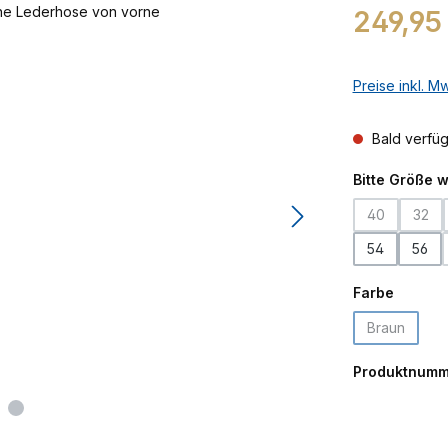
Regulärer Prei
249,95
Preise inkl. M
Bald verfü
Bitte Größe 
40
32
(Diese Option
(Dies
54
56
auswäh
Farbe
Braun
(Diese Opti
Produktnumm