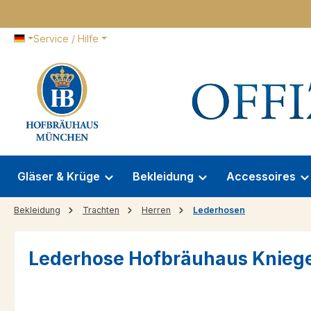
 Hauptinhalt springen
Zur Suche springen
Zur Hauptnavigation springen
Service / Hilfe
Gläser & Krüge
Bekleidung
Accessoires
Bekleidung
Trachten
Herren
Lederhosen
Lederhose Hofbräuhaus Knieg