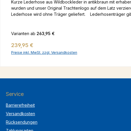
Kurze Lederhose aus Wildbockleder in antikbraun mit erhabene
wurden und unser Original Trachtenlogo auf dem Latz verziere
Lederhose wird ohne Träger geliefert. Lederhosenträger gib
Varianten ab
263,95 €
Regulärer Preis:
239,95 €
Preise inkl. MwSt. zzgl. Versandkosten
Service
Barrierefreiheit
Versandkosten
Rücksendungen
Zahlungsarten