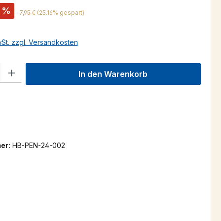
%
Regulärer Preis:
7,95 €
(25.16% gespart)
wSt. zzgl. Versandkosten
l: Gib den gewünschten Wert ein oder benutze die Schaltflächen um
In den Warenkorb
er:
HB-PEN-24-002