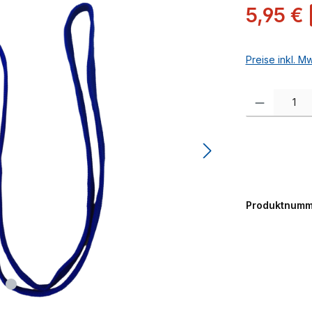
Verkaufspreis:
5,95 €
Preise inkl. M
Produkt Anzah
Produktnumm