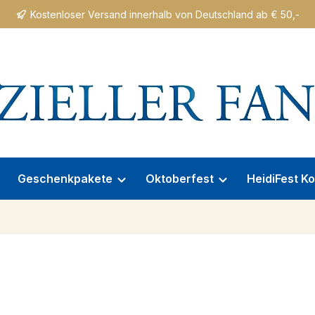
Kostenloser Versand innerhalb von Deutschland ab € 50,-
Geschenkpakete
Oktoberfest
HeidiFest Ko