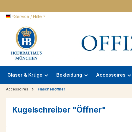
 Hauptinhalt springen
Zur Suche springen
Zur Hauptnavigation springen
Service / Hilfe
Gläser & Krüge
Bekleidung
Accessoires
Accessoires
Flaschenöffner
Kugelschreiber "Öffner"