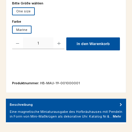
auswählen
Bitte Größe wählen
One size
auswählen
Farbe
Marine
Produkt Anzahl: Gib den gewünschten Wert ein oder benutze die Schaltfl
In den Warenkorb
Produktnummer:
HB-MAU-19-001000001
Beschreibung
Eine magnetische Miniaturausgabe des Hofbräuhauses mit Pendeln
in Form von Mini-Maßkrügen als dekorative Uhr. Katalog Nr.&…
Mehr