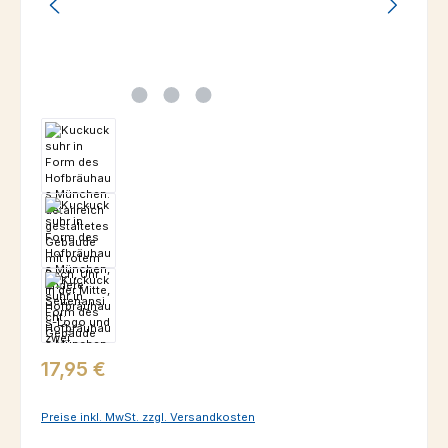
Regulärer Preis:
17,95 €
Preise inkl. MwSt. zzgl. Versandkosten