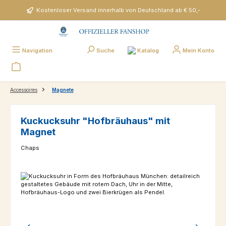
Zum Hauptinhalt springen
Kostenloser Versand innerhalb von Deutschland ab € 50,-
Katalog
Navigation
Suche
Mein Konto
Accessoires
Magnete
Kuckucksuhr "Hofbräuhaus" mit
Magnet
Chaps
Bildergalerie überspringen