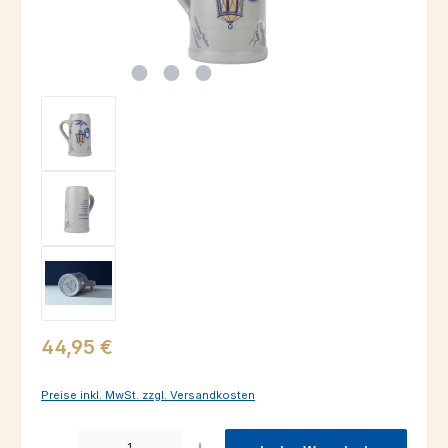
Regulärer Preis:
44,95 €
Preise inkl. MwSt. zzgl. Versandkosten
Produkt Anzahl: Gib den gewünschten Wert ein oder benutze die Schaltfl