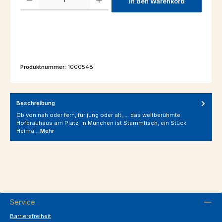
In den Warenkorb
Produktnummer:
1000548
Beschreibung
Ob von nah oder fern, für jung oder alt, … das weltberühmte
Hofbräuhaus am Platzl in München ist Stammtisch, ein Stück
Heima…
Mehr
Service
Barrierefreiheit