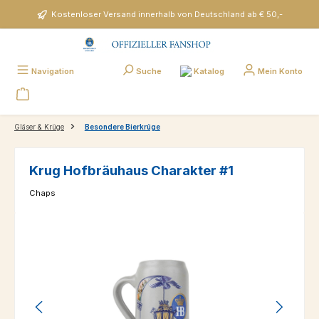
Zum Hauptinhalt springen
Kostenloser Versand innerhalb von Deutschland ab € 50,-
Katalog
Navigation
Suche
Mein Konto
Gläser & Krüge
Besondere Bierkrüge
Krug Hofbräuhaus Charakter #1
Chaps
Bildergalerie überspringen