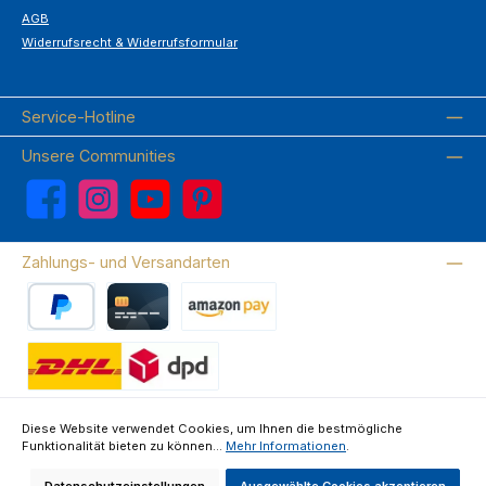
AGB
Widerrufsrecht & Widerrufsformular
Service-Hotline
Unsere Communities
Facebook
Instagram
YouTube
Pinterest
Zahlungs- und Versandarten
PayPal
Kreditkarte
Amazon Pay
Wir versenden mit DHL
Diese Website verwendet Cookies, um Ihnen die bestmögliche
Funktionalität bieten zu können...
Mehr Informationen
.
Über uns
Kontakte & FAQ
Datenschutz
Impressum
AGB
Widerrufsrecht & Widerrufsformular
Datenschutzeinstellungen
Ausgewählte Cookies akzeptieren