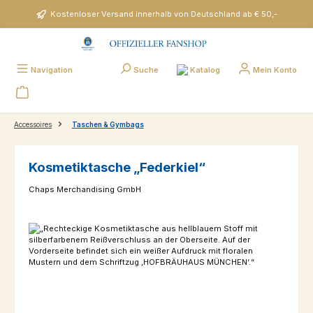
Zum Hauptinhalt springen
Kostenloser Versand innerhalb von Deutschland ab € 50,-
Katalog
Navigation
Suche
Mein Konto
Accessoires
Taschen & Gymbags
Kosmetiktasche „Federkiel“
Chaps Merchandising GmbH
Bildergalerie überspringen