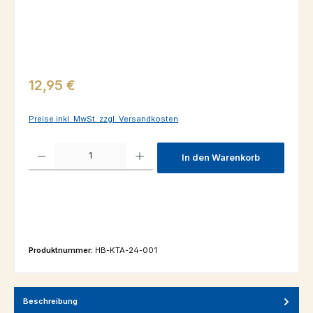
Regulärer Preis:
12,95 €
Preise inkl. MwSt. zzgl. Versandkosten
Produkt Anzahl: Gib den gewünschten Wert ein oder benutze die Schaltfl
In den Warenkorb
Produktnummer:
HB-KTA-24-001
Beschreibung