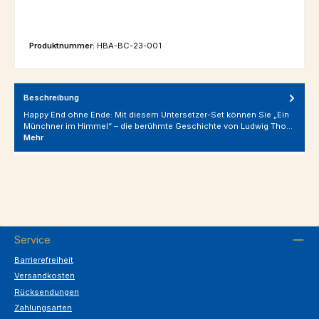
Produktnummer:
HBA-BC-23-001
Beschreibung
Happy End ohne Ende: Mit diesem Untersetzer-Set können Sie „Ein
Münchner im Himmel“ – die berühmte Geschichte von Ludwig Tho…
Mehr
Service
Barrierefreiheit
Versandkosten
Rücksendungen
Zahlungsarten