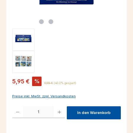
Verkaufspreis:
5,95 €
%
Regulärer Preis:
9,95 €
(40.2% gespart)
Preise inkl. MwSt. zzgl. Versandkosten
Produkt Anzahl: Gib den gewünschten Wert ein oder benutze die Schaltfl
In den Warenkorb