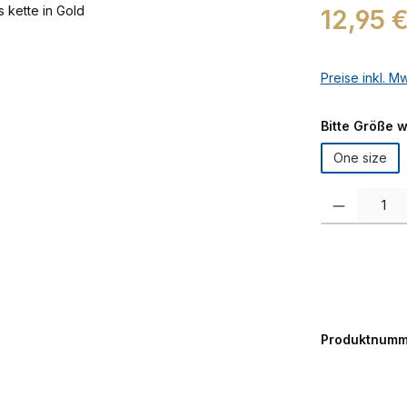
Regulärer Prei
12,95 
Preise inkl. M
Bitte Größe 
One size
Produkt Anzah
Produktnumm