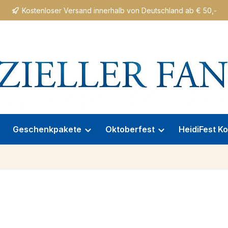
Kostenloser Versand innerhalb von Deutschland ab € 50,-
Geschenkpakete
Oktoberfest
HeidiFest Ko