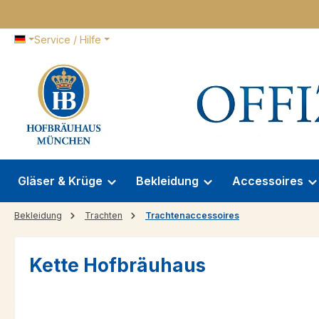
 Hauptinhalt springen
Zur Suche springen
Zur Hauptnavigation springen
Service / Hilfe
Gläser & Krüge
Bekleidung
Accessoires
Bekleidung
Trachten
Trachtenaccessoires
Kette Hofbräuhaus