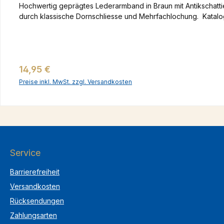
Hochwertig geprägtes Lederarmband in Braun mit Antikschatti
durch klassische Dornschliesse und Mehrfachlochung. Katal
Regulärer Preis:
14,95 €
Preise inkl. MwSt. zzgl. Versandkosten
Service
Barrierefreiheit
Versandkosten
Rücksendungen
Zahlungsarten