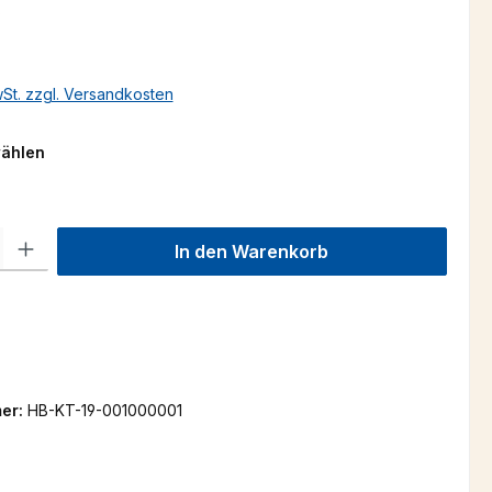
s:
€
wSt. zzgl. Versandkosten
auswählen
wählen
l: Gib den gewünschten Wert ein oder benutze die Schaltflächen um
In den Warenkorb
er:
HB-KT-19-001000001