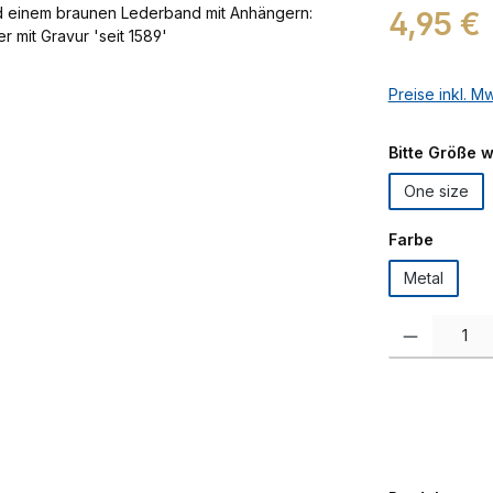
Regulärer Prei
4,95 €
Preise inkl. M
Bitte Größe 
One size
auswäh
Farbe
Metal
Produkt Anzah