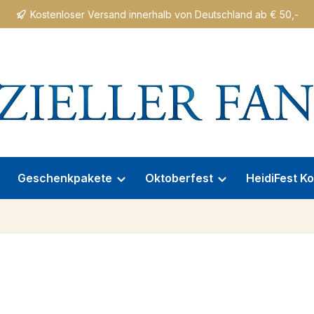
Kostenloser Versand innerhalb von Deutschland ab € 50,-
Geschenkpakete
Oktoberfest
HeidiFest Ko