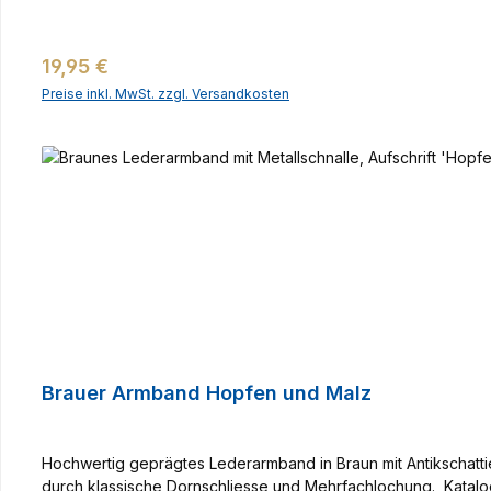
Regulärer Preis:
19,95 €
Preise inkl. MwSt. zzgl. Versandkosten
Brauer Armband Hopfen und Malz
Hochwertig geprägtes Lederarmband in Braun mit Antikschatti
durch klassische Dornschliesse und Mehrfachlochung. Katal