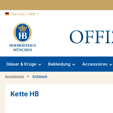
 Hauptinhalt springen
Zur Suche springen
Zur Hauptnavigation springen
Service / Hilfe
Gläser & Krüge
Bekleidung
Accessoires
Accessoires
Schmuck
Kette HB