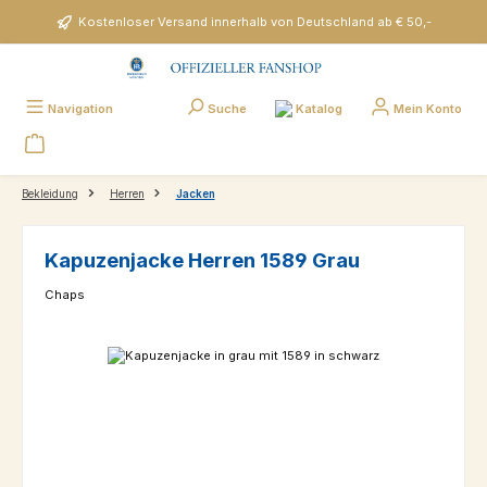
Zum Hauptinhalt springen
Kostenloser Versand innerhalb von Deutschland ab € 50,-
Katalog
Navigation
Suche
Mein Konto
Bekleidung
Herren
Jacken
Kapuzenjacke Herren 1589 Grau
Chaps
Bildergalerie überspringen