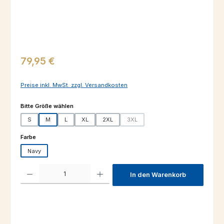
Regulärer Preis:
79,95 €
Preise inkl. MwSt. zzgl. Versandkosten
auswählen
Bitte Größe wählen
S
M
L
XL
2XL
3XL
(Diese Option ist zurzeit nicht verfügba
auswählen
Farbe
Navy
Produkt Anzahl: Gib den gewünschten Wert ein oder benutze die Schaltfl
In den Warenkorb