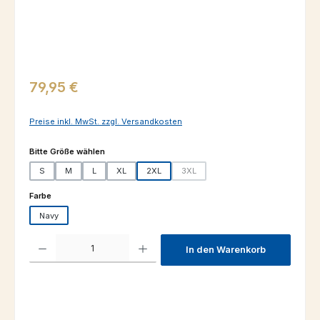
Regulärer Preis:
79,95 €
Preise inkl. MwSt. zzgl. Versandkosten
auswählen
Bitte Größe wählen
S
M
L
XL
2XL
3XL
(Diese Option ist zurzeit nicht verfügba
auswählen
Farbe
Navy
Produkt Anzahl: Gib den gewünschten Wert ein oder benutze die Schaltfl
In den Warenkorb