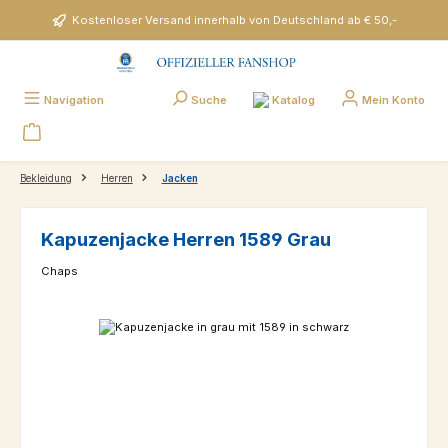
Zum Hauptinhalt springen
Kostenloser Versand innerhalb von Deutschland ab € 50,-
Katalog
Navigation
Suche
Mein Konto
Bekleidung
Herren
Jacken
Kapuzenjacke Herren 1589 Grau
Chaps
Bildergalerie überspringen