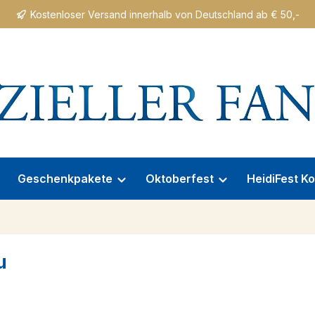
Kostenloser Versand innerhalb von Deutschland ab € 50,-
Geschenkpakete
Oktoberfest
HeidiFest Ko
u