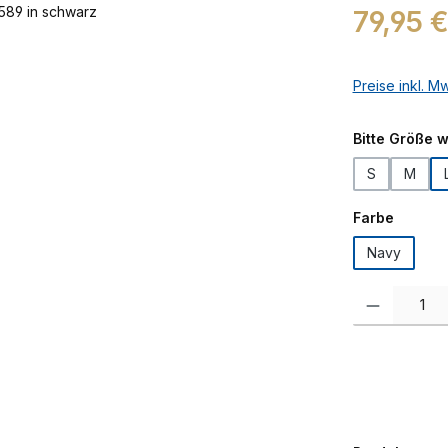
Regulärer Prei
79,95 
Preise inkl. M
Bitte Größe 
S
M
auswäh
Farbe
Navy
Produkt Anzah