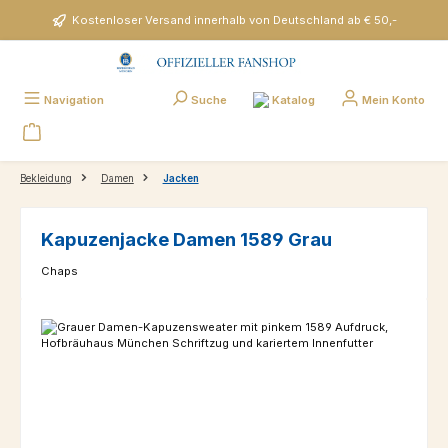
Zum Hauptinhalt springen
Kostenloser Versand innerhalb von Deutschland ab € 50,-
Katalog
Navigation
Suche
Mein Konto
Bekleidung
Damen
Jacken
Kapuzenjacke Damen 1589 Grau
Chaps
Bildergalerie überspringen