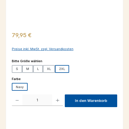
Regulärer Preis:
79,95 €
Preise inkl. MwSt. zzgl. Versandkosten
auswählen
Bitte Größe wählen
S
M
L
XL
2XL
auswählen
Farbe
Navy
Produkt Anzahl: Gib den gewünschten Wert ein oder benutze die Schaltfl
In den Warenkorb