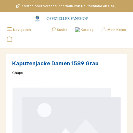
Zum Hauptinhalt springen
Kostenloser Versand innerhalb von Deutschland ab € 50,-
Katalog
Navigation
Suche
Mein Konto
Kapuzenjacke Damen 1589 Grau
Chaps
Bildergalerie überspringen