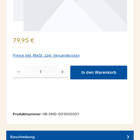
Regulärer Preis:
79,95 €
Preise inkl. MwSt. zzgl. Versandkosten
Produkt Anzahl: Gib den gewünschten Wert ein oder benutze die Schaltfl
In den Warenkorb
Produktnummer:
HB-HHD-001000001
Beschreibung