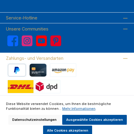
Service-Hotline
Unsere Communities
Facebook
Instagram
YouTube
Pinterest
Zahlungs- und Versandarten
PayPal
Kreditkarte
Amazon Pay
Wir versenden mit DHL
Diese Website verwendet Cookies, um Ihnen die bestmögliche
Funktionalität bieten zu können...
Mehr Informationen
.
Über uns
Kontakte & FAQ
Datenschutz
Impressum
AGB
Widerrufsrecht & Widerrufsformular
Datenschutzeinstellungen
Ausgewählte Cookies akzeptieren
Alle Preise inkl. gesetzl. Mehrwertsteuer zzgl.
Versandkosten
und ggf.
Nachnahmegebühren, wenn nicht anders angegeben.
Alle Cookies akzeptieren
Made by GEDAK