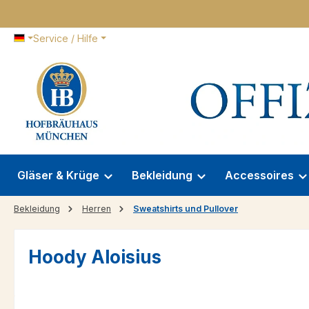
 Hauptinhalt springen
Zur Suche springen
Zur Hauptnavigation springen
Service / Hilfe
Gläser & Krüge
Bekleidung
Accessoires
Bekleidung
Herren
Sweatshirts und Pullover
Hoody Aloisius