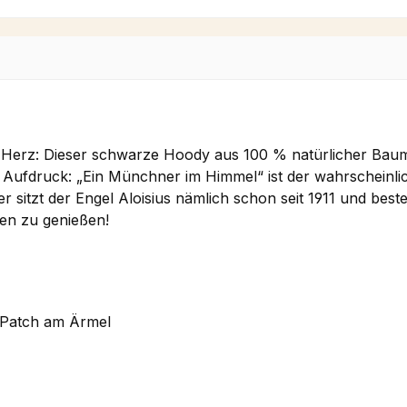
erz: Dieser schwarze Hoody aus 100 % natürlicher Baumwo
 Aufdruck: „Ein Münchner im Himmel“ ist der wahrscheinlic
sitzt der Engel Aloisius nämlich schon seit 1911 und best
den zu genießen!
B Patch am
Ä
rmel