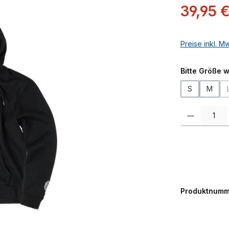
Verkaufspreis:
39,95 
Preise inkl. M
Bitte Größe 
S
M
Produkt Anzah
Produktnumm