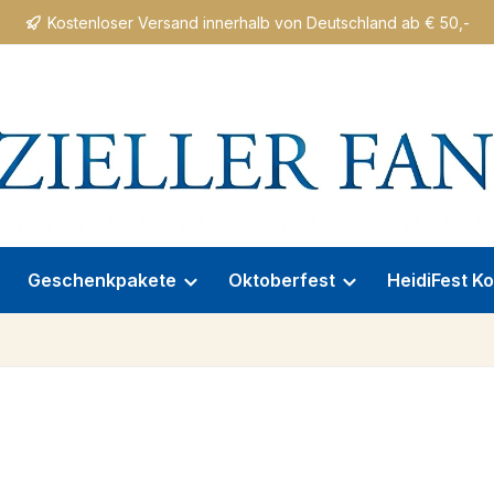
Kostenloser Versand innerhalb von Deutschland ab € 50,-
Geschenkpakete
Oktoberfest
HeidiFest Ko