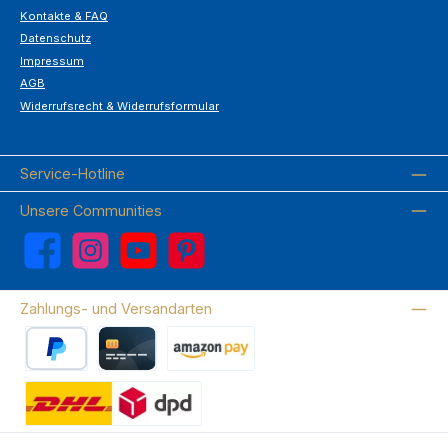
Kontakte & FAQ
Datenschutz
Impressum
AGB
Widerrufsrecht & Widerrufsformular
Service-Hotline
Unsere Communities
Facebook
Instagram
YouTube
Pinterest
Zahlungs- und Versandarten
PayPal
Kreditkarte
Amazon Pay
Wir versenden mit DHL