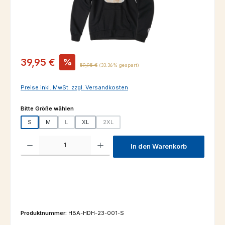
Verkaufspreis:
39,95 €
%
Regulärer Preis:
59,95 €
(33.36% gespart)
Preise inkl. MwSt. zzgl. Versandkosten
auswählen
Bitte Größe wählen
S
M
L
XL
2XL
(Diese Option ist zurzeit nicht verfügbar.)
(Diese Option ist zurzeit nicht verfügbar.)
Produkt Anzahl: Gib den gewünschten Wert ein oder benutze die Schaltfl
In den Warenkorb
Produktnummer:
HBA-HDH-23-001-S