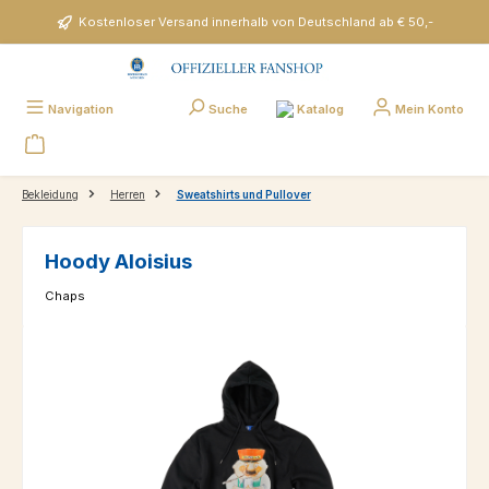
Zum Hauptinhalt springen
Kostenloser Versand innerhalb von Deutschland ab € 50,-
Katalog
Navigation
Suche
Mein Konto
Bekleidung
Herren
Sweatshirts und Pullover
Hoody Aloisius
Chaps
Bildergalerie überspringen