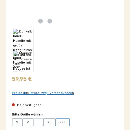
Regulärer Preis:
59,95 €
Preise inkl. MwSt. zzgl. Versandkosten
Bald verfügbar
auswählen
Bitte Größe wählen
S
M
L
XL
2XL
(Diese Option ist zurzeit nicht verfügbar.)
(Diese Option ist zurzeit nicht verfügbar.)