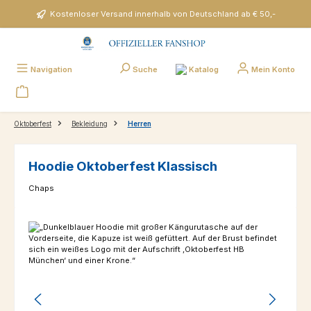
Zum Hauptinhalt springen
Kostenloser Versand innerhalb von Deutschland ab € 50,-
Katalog
Navigation
Suche
Mein Konto
Oktoberfest
Bekleidung
Herren
Hoodie Oktoberfest Klassisch
Chaps
Bildergalerie überspringen