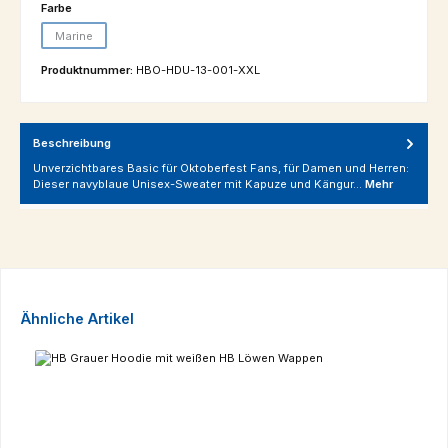
auswählen
Farbe
Marine
(Diese Option ist zurzeit nicht verfügbar.)
Produktnummer:
HBO-HDU-13-001-XXL
Beschreibung
Unverzichtbares Basic für Oktoberfest Fans, für Damen und Herren:
Dieser navyblaue Unisex-Sweater mit Kapuze und Kängur…
Mehr
Produktgalerie überspringen
Ähnliche Artikel