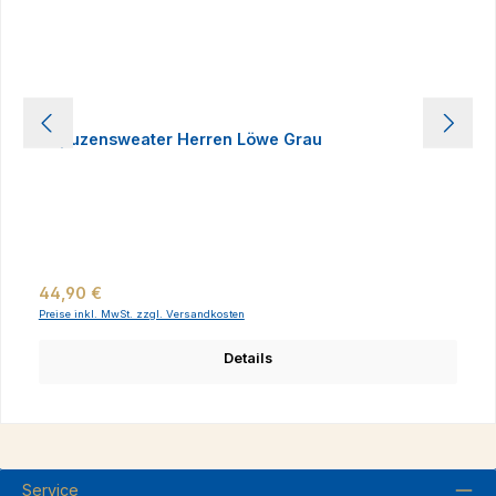
Kapuzensweater Herren Löwe Grau
Regulärer Preis:
44,90 €
Preise inkl. MwSt. zzgl. Versandkosten
Details
Service