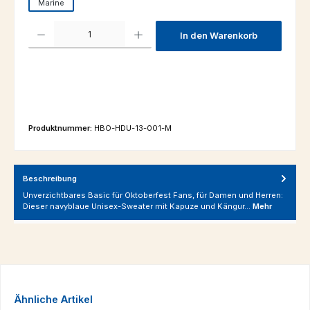
Marine
Produkt Anzahl: Gib den gewünschten Wert ein oder benutze die Schaltfl
In den Warenkorb
Produktnummer:
HBO-HDU-13-001-M
Beschreibung
Unverzichtbares Basic für Oktoberfest Fans, für Damen und Herren:
Dieser navyblaue Unisex-Sweater mit Kapuze und Kängur…
Mehr
Produktgalerie überspringen
Ähnliche Artikel