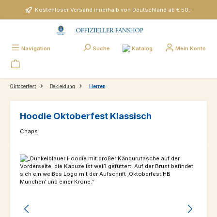
Zum Hauptinhalt springen
Kostenloser Versand innerhalb von Deutschland ab € 50,-
Katalog
Navigation
Suche
Mein Konto
Oktoberfest
Bekleidung
Herren
Hoodie Oktoberfest Klassisch
Chaps
Bildergalerie überspringen