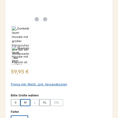
Regulärer Preis:
59,95 €
Preise inkl. MwSt. zzgl. Versandkosten
auswählen
Bitte Größe wählen
S
M
L
XL
2XL
(Diese Option ist zurzeit nicht verfügbar.)
(Diese Option ist zurzeit nicht verfügbar.)
auswählen
Farbe