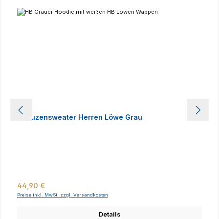
Kapuzensweater Herren Löwe Grau
Regulärer Preis:
44,90 €
Preise inkl. MwSt. zzgl. Versandkosten
Details