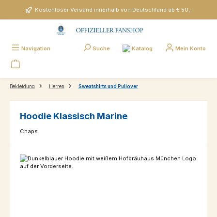
Zum Hauptinhalt springen
Kostenloser Versand innerhalb von Deutschland ab € 50,-
Katalog
Navigation
Suche
Mein Konto
Bekleidung
Herren
Sweatshirts und Pullover
Hoodie Klassisch Marine
Chaps
Bildergalerie überspringen