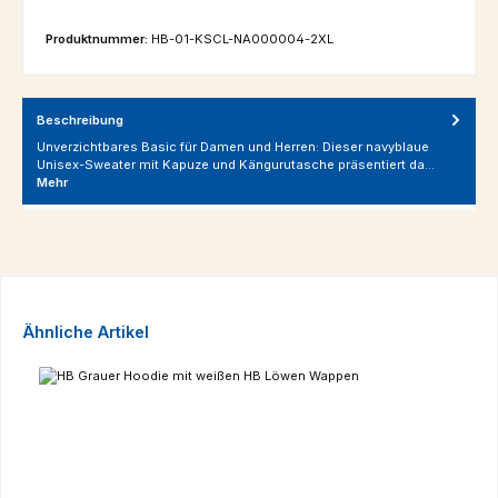
Produktnummer:
HB-01-KSCL-NA000004-2XL
Beschreibung
Unverzichtbares Basic für Damen und Herren: Dieser navyblaue
Unisex-Sweater mit Kapuze und Kängurutasche präsentiert da…
Mehr
Produktgalerie überspringen
Ähnliche Artikel