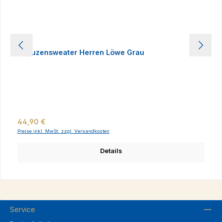
Kapuzensweater Herren Löwe Grau
Regulärer Preis:
44,90 €
Preise inkl. MwSt. zzgl. Versandkosten
Details
Service