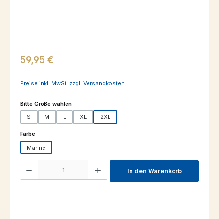
Regulärer Preis:
59,95 €
Preise inkl. MwSt. zzgl. Versandkosten
auswählen
Bitte Größe wählen
S
M
L
XL
2XL
auswählen
Farbe
Marine
Produkt Anzahl: Gib den gewünschten Wert ein oder benutze die Schaltfl
In den Warenkorb