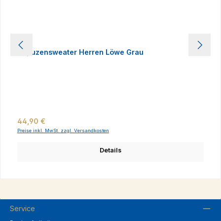
Kapuzensweater Herren Löwe Grau
Regulärer Preis:
44,90 €
Preise inkl. MwSt. zzgl. Versandkosten
Details
Service