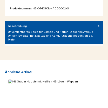
Produktnummer:
HB-01-KSCL-NA000002-S
Beschreibung
Unverzichtbares Basic für Damen und Herren: Dieser navyblaue
Unisex-Sweater mit Kapuze und Kängurutasche präsentiert da…
Mehr
Produktgalerie überspringen
Ähnliche Artikel