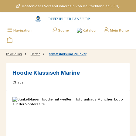
Zum Hauptinhalt springen
Kostenloser Versand innerhalb von Deutschland ab € 50,-
Katalog
Navigation
Suche
Mein Konto
Bekleidung
Herren
Sweatshirts und Pullover
Hoodie Klassisch Marine
Chaps
Bildergalerie überspringen