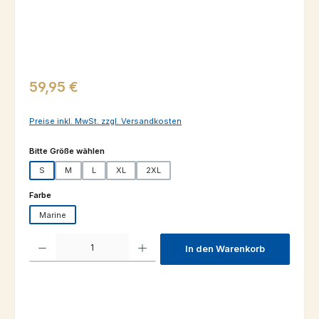
Regulärer Preis:
59,95 €
Preise inkl. MwSt. zzgl. Versandkosten
auswählen
Bitte Größe wählen
S
M
L
XL
2XL
auswählen
Farbe
Marine
Produkt Anzahl: Gib den gewünschten Wert ein oder benutze die Schaltfl
In den Warenkorb