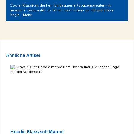
Cooler Klassiker: der herrlich bequeme Kapuzensweater mit
unserem Löwenaufdruck ist ein praktischer und pflegeleichter
Begle…
Mehr
Produktgalerie überspringen
Ähnliche Artikel
Hoodie Klassisch Marine