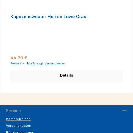
Kapuzensweater Herren Löwe Grau
Regulärer Preis:
44,90 €
Preise inkl. MwSt. zzgl. Versandkosten
Details
Service
Barrierefreiheit
Versandkosten
Rücksendungen