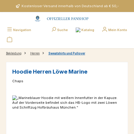
Zum Hauptinhalt springen
Kostenloser Versand innerhalb von Deutschland ab € 50,-
Katalog
Navigation
Suche
Mein Konto
Bekleidung
Herren
Sweatshirts und Pullover
Hoodie Herren Löwe Marine
Chaps
Bildergalerie überspringen