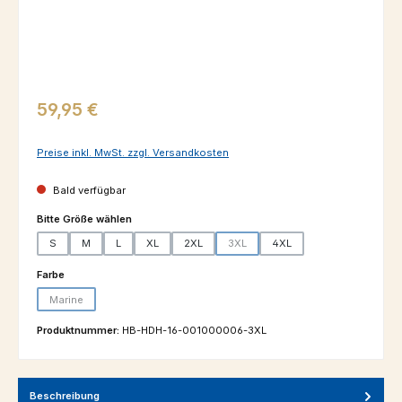
Regulärer Preis:
59,95 €
Preise inkl. MwSt. zzgl. Versandkosten
Bald verfügbar
auswählen
Bitte Größe wählen
S
M
L
XL
2XL
3XL
4XL
(Diese Option ist zurzeit nicht verfügba
auswählen
Farbe
Marine
(Diese Option ist zurzeit nicht verfügbar.)
Produktnummer:
HB-HDH-16-001000006-3XL
Beschreibung