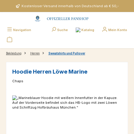
Zum Hauptinhalt springen
Kostenloser Versand innerhalb von Deutschland ab € 50,-
Katalog
Navigation
Suche
Mein Konto
Bekleidung
Herren
Sweatshirts und Pullover
Hoodie Herren Löwe Marine
Chaps
Bildergalerie überspringen