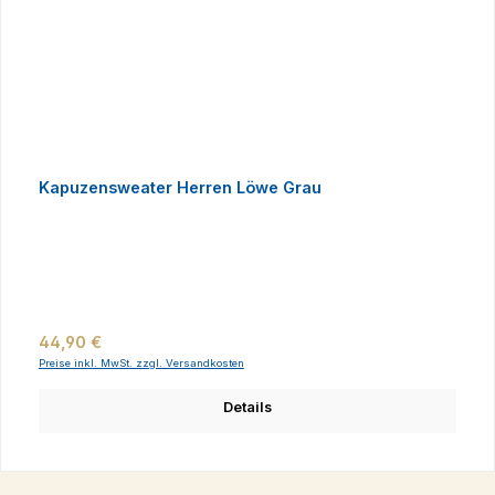
Kapuzensweater Herren Löwe Grau
Regulärer Preis:
44,90 €
Preise inkl. MwSt. zzgl. Versandkosten
Details