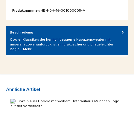
Produktnummer:
HB-HDH-16-001000005-M
Beschreibung
Cooler Klassiker: der herrlich bequeme Kapuzensweater mit
unserem Löwenaufdruck ist ein praktischer und pflegeleichter
Begle…
Mehr
Produktgalerie überspringen
Ähnliche Artikel