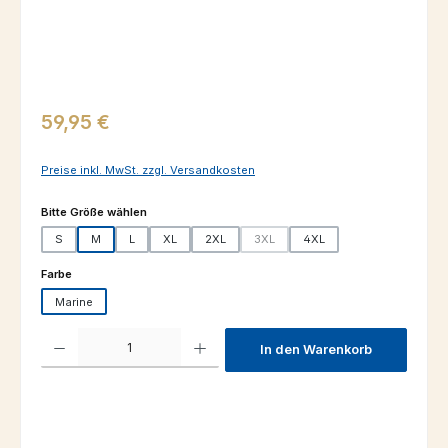
Regulärer Preis:
59,95 €
Preise inkl. MwSt. zzgl. Versandkosten
auswählen
Bitte Größe wählen
S
M
L
XL
2XL
3XL
4XL
(Diese Option ist zurzeit nicht verfügba
auswählen
Farbe
Marine
Produkt Anzahl: Gib den gewünschten Wert ein oder benutze die Schaltfl
In den Warenkorb