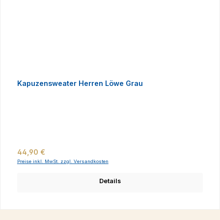
Kapuzensweater Herren Löwe Grau
Regulärer Preis:
44,90 €
Preise inkl. MwSt. zzgl. Versandkosten
Details