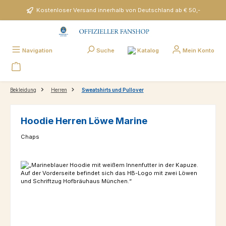
Zum Hauptinhalt springen
Kostenloser Versand innerhalb von Deutschland ab € 50,-
Katalog
Navigation
Suche
Mein Konto
Bekleidung
Herren
Sweatshirts und Pullover
Hoodie Herren Löwe Marine
Chaps
Bildergalerie überspringen