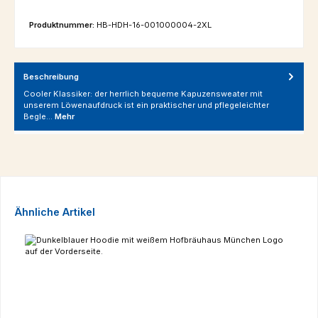
Produktnummer:
HB-HDH-16-001000004-2XL
Beschreibung
Cooler Klassiker: der herrlich bequeme Kapuzensweater mit
unserem Löwenaufdruck ist ein praktischer und pflegeleichter
Begle…
Mehr
Produktgalerie überspringen
Ähnliche Artikel