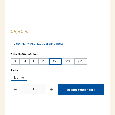
Regulärer Preis:
59,95 €
Preise inkl. MwSt. zzgl. Versandkosten
auswählen
Bitte Größe wählen
S
M
L
XL
2XL
3XL
4XL
(Diese Option ist zurzeit nicht verfügba
auswählen
Farbe
Marine
Produkt Anzahl: Gib den gewünschten Wert ein oder benutze die Schaltfl
In den Warenkorb