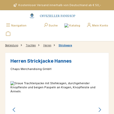
Zum Hauptinhalt springen
Kostenloser Versand innerhalb von Deutschland ab € 50,-
Katalog
Navigation
Suche
Mein Konto
Bekleidung
Trachten
Herren
Strickware
Herren Strickjacke Hannes
Chaps Merchandising GmbH
Bildergalerie überspringen