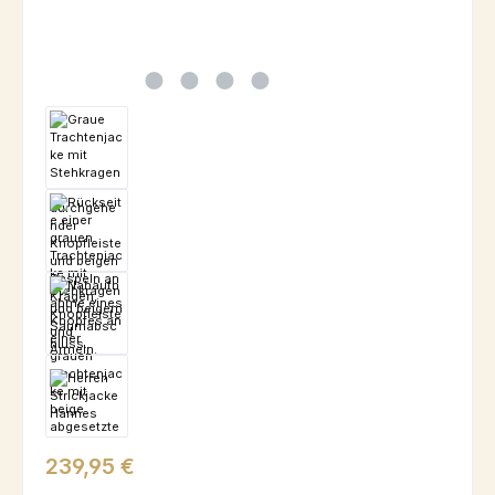
Regulärer Preis:
239,95 €