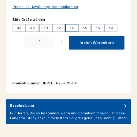
Preise inkl. MwSt. zzgl. Versandkosten
auswählen
Bitte Größe wählen
46
48
50
52
54
56
58
60
Produkt Anzahl: Gib den gewünschten Wert ein oder benutze die Schaltfl
In den Warenkorb
Produktnummer:
HB-STJH-25-001-54
Beschreibung
Für Herren, die es besonders warm und gemütlich mögen, ist diese
Langarm-Strickjacke in meliertem Hellgrau genau das Richtig…
Mehr