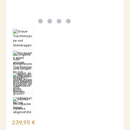
Regulärer Preis:
239,95 €