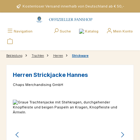
Zum Hauptinhalt springen
Kostenloser Versand innerhalb von Deutschland ab € 50,-
Katalog
Navigation
Suche
Mein Konto
Bekleidung
Trachten
Herren
Strickware
Herren Strickjacke Hannes
Chaps Merchandising GmbH
Bildergalerie überspringen