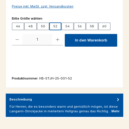
Preise inkl. MwSt. zzgl. Versandkosten
auswählen
Bitte Größe wählen
46
48
50
52
54
56
58
60
Produkt Anzahl: Gib den gewünschten Wert ein oder benutze die Schaltfl
In den Warenkorb
Produktnummer:
HB-STJH-25-001-52
Beschreibung
Für Herren, die es besonders warm und gemütlich mögen, ist diese
Langarm-Strickjacke in meliertem Hellgrau genau das Richtig…
Mehr