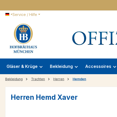
 Hauptinhalt springen
Zur Suche springen
Zur Hauptnavigation springen
Service / Hilfe
Gläser & Krüge
Bekleidung
Accessoires
Bekleidung
Trachten
Herren
Hemden
Herren Hemd Xaver