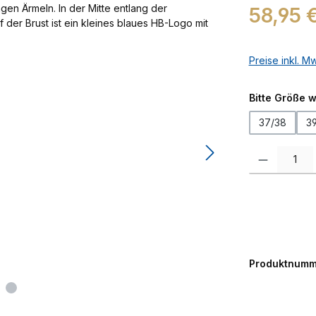
Regulärer Prei
58,95 
Preise inkl. M
Bitte Größe 
37/38
3
Produkt Anzah
Produktnumm