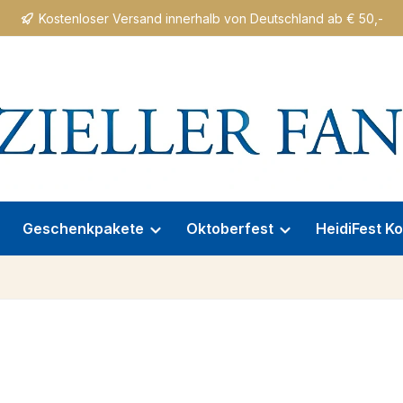
Kostenloser Versand innerhalb von Deutschland ab € 50,-
Geschenkpakete
Oktoberfest
HeidiFest Ko