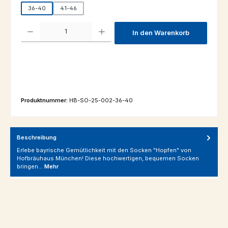
36-40
41-46
Produkt Anzahl: Gib den gewünschten Wert ein oder benutze die Schaltfl
In den Warenkorb
Produktnummer:
HB-SO-25-002-36-40
Beschreibung
Erlebe bayrische Gemütlichkeit mit den Socken "Hopfen" von
Hofbräuhaus München! Diese hochwertigen, bequemen Socken
bringen…
Mehr