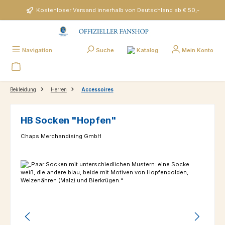
Zum Hauptinhalt springen
Kostenloser Versand innerhalb von Deutschland ab € 50,-
Katalog
Navigation
Suche
Mein Konto
Bekleidung
Herren
Accessoires
HB Socken "Hopfen"
Chaps Merchandising GmbH
Bildergalerie überspringen