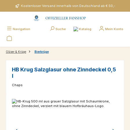
Zum Hauptinhalt springen
Kostenloser Versand innerhalb von Deutschland ab € 50,-
Katalog
Navigation
Suche
Mein Konto
Gläser & Krüge
Bierkrüge
HB Krug Salzglasur ohne Zinndeckel 0,5
l
Chaps
Bildergalerie überspringen