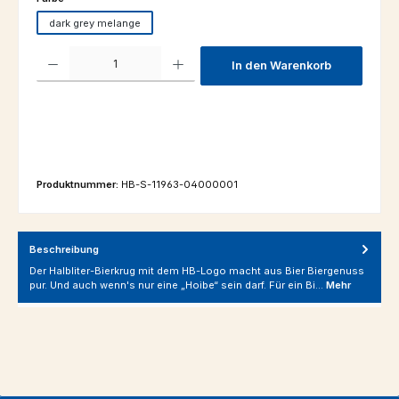
dark grey melange
Produkt Anzahl: Gib den gewünschten Wert ein oder benutze die Schaltfl
In den Warenkorb
Produktnummer:
HB-S-11963-04000001
Beschreibung
Der Halbliter-Bierkrug mit dem HB-Logo macht aus Bier Biergenuss
pur. Und auch wenn's nur eine „Hoibe“ sein darf. Für ein Bi…
Mehr