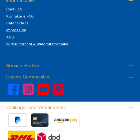
Informationen
Über uns
Kontakte & FAQ
Datenschutz
Impressum
AGB
Widerrufsrecht & Widerrufsformular
Service-Hotline
Unsere Communities
Facebook
Instagram
YouTube
Pinterest
Zahlungs- und Versandarten
PayPal
Kreditkarte
Amazon Pay