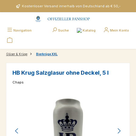
Zum Hauptinhalt springen
Kostenloser Versand innerhalb von Deutschland ab € 50,-
Katalog
Navigation
Suche
Mein Konto
Gläser & Krüge
Bierkrüge XXL
HB Krug Salzglasur ohne Deckel, 5 l
Chaps
Bildergalerie überspringen