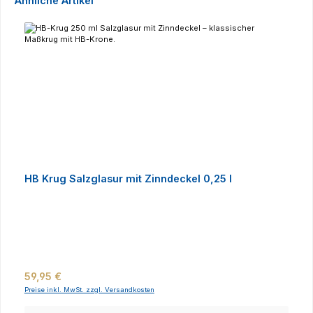
Ähnliche Artikel
HB Krug Salzglasur mit Zinndeckel 0,25 l
Regulärer Preis:
59,95 €
Preise inkl. MwSt. zzgl. Versandkosten