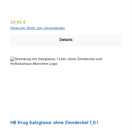
Regulärer Preis:
39,95 €
Preise inkl. MwSt. zzgl. Versandkosten
Details
HB Krug Salzglasur ohne Zinndeckel 1,0 l