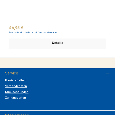
Regulärer Preis:
44,95 €
Preise inkl. MwSt. zzgl. Versandkosten
Details
Service
Barrierefreiheit
Versandkosten
Rücksendungen
Zahlungsarten