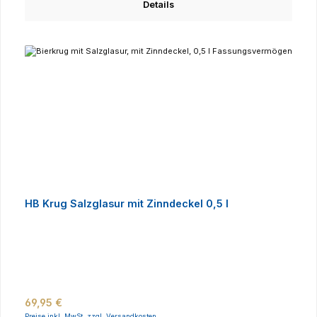
Details
HB Krug Salzglasur mit Zinndeckel 0,5 l
Regulärer Preis:
69,95 €
Preise inkl. MwSt. zzgl. Versandkosten