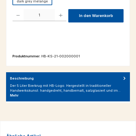
dark grey melange
Produkt Anzahl: Gib den gewünschten Wert ein oder benutze die Schaltfl
In den Warenkorb
Produktnummer:
HB-KS-21-002000001
Beschreibung
Der 5 Liter Bierkrug mit HB-Logo. Hergestellt in traditioneller
Handwerkskunst: handgedreht, handbemalt, salzglasiert und im…
Mehr
Produktgalerie überspringen