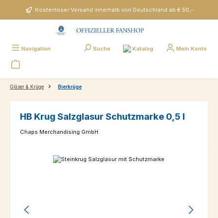
Zum Hauptinhalt springen
Kostenloser Versand innerhalb von Deutschland ab € 50,-
Katalog
Navigation
Suche
Mein Konto
Gläser & Krüge
Bierkrüge
HB Krug Salzglasur Schutzmarke 0,5 l
Chaps Merchandising GmbH
Bildergalerie überspringen