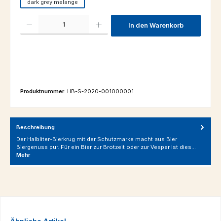
dark grey melange
Produkt Anzahl: Gib den gewünschten Wert ein oder benutze die Schaltfl
In den Warenkorb
Produktnummer:
HB-S-2020-001000001
Beschreibung
Der Halbliter-Bierkrug mit der Schutzmarke macht aus Bier
Biergenuss pur. Für ein Bier zur Brotzeit oder zur Vesper ist dies…
Mehr
Produktgalerie überspringen