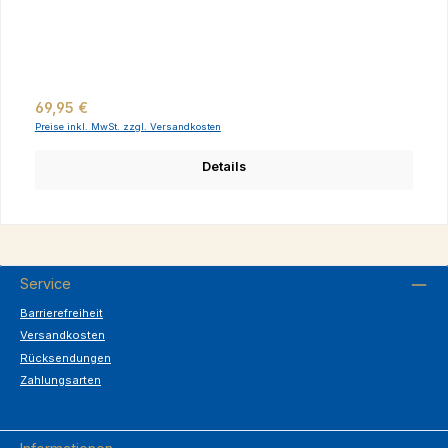
Regulärer Preis:
69,95 €
Preise inkl. MwSt. zzgl. Versandkosten
Details
Service
Barrierefreiheit
Versandkosten
Rücksendungen
Zahlungsarten