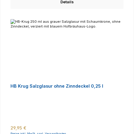
Details
HB Krug Salzglasur ohne Zinndeckel 0,25 l
Regulärer Preis:
29,95 €
Preise inkl. MwSt. zzgl. Versandkosten