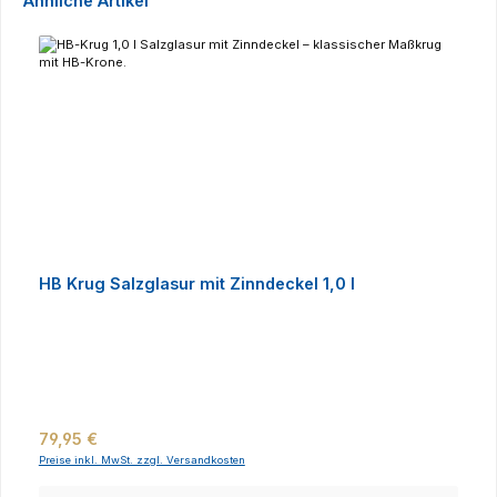
Ähnliche Artikel
HB Krug Salzglasur mit Zinndeckel 1,0 l
Regulärer Preis:
79,95 €
Preise inkl. MwSt. zzgl. Versandkosten