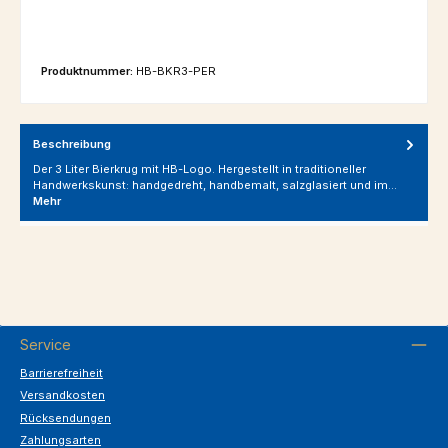
Produktnummer:
HB-BKR3-PER
Beschreibung
Der 3 Liter Bierkrug mit HB-Logo. Hergestellt in traditioneller
Handwerkskunst: handgedreht, handbemalt, salzglasiert und im…
Mehr
Service
Barrierefreiheit
Versandkosten
Rücksendungen
Zahlungsarten