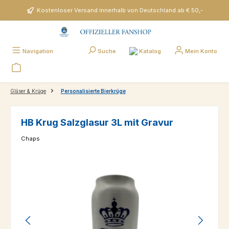
Zum Hauptinhalt springen
Kostenloser Versand innerhalb von Deutschland ab € 50,-
Katalog
Navigation
Suche
Mein Konto
Gläser & Krüge
Personalisierte Bierkrüge
HB Krug Salzglasur 3L mit Gravur
Chaps
Bildergalerie überspringen