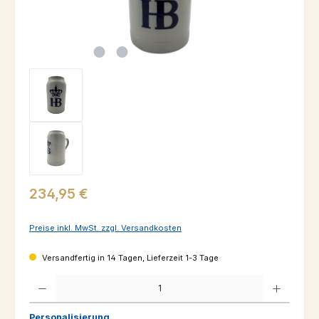
Regulärer Preis:
234,95 €
Preise inkl. MwSt. zzgl. Versandkosten
Versandfertig in 14 Tagen, Lieferzeit 1-3 Tage
Produkt Anzahl: Gib den gewünschten Wert ein oder benutze die Schaltfl
Personalisierung