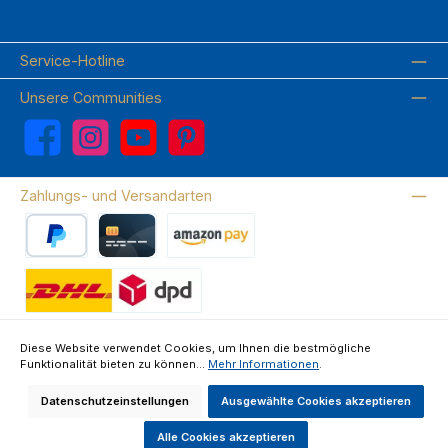
Service-Hotline
Unsere Communities
Facebook
Instagram
YouTube
Pinterest
Zahlungs- und Versandarten
PayPal
Kreditkarte
Amazon Pay
Wir versenden mit DHL
Diese Website verwendet Cookies, um Ihnen die bestmögliche
Funktionalität bieten zu können...
Mehr Informationen
.
Über uns
Kontakte & FAQ
Datenschutz
Impressum
AGB
Widerrufsrecht & Widerrufsformular
Datenschutzeinstellungen
Ausgewählte Cookies akzeptieren
Alle Preise inkl. gesetzl. Mehrwertsteuer zzgl.
Versandkosten
und ggf.
Nachnahmegebühren, wenn nicht anders angegeben.
Alle Cookies akzeptieren