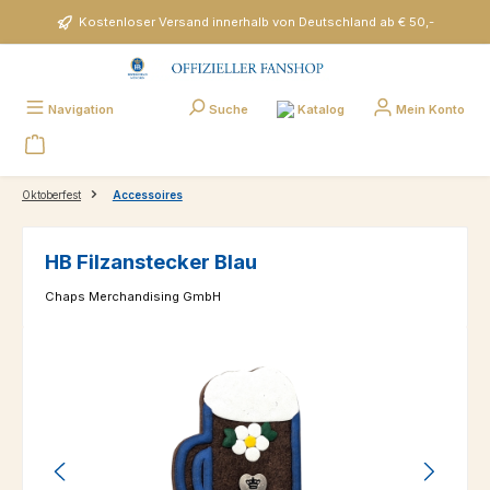
Zum Hauptinhalt springen
Kostenloser Versand innerhalb von Deutschland ab € 50,-
Katalog
Navigation
Suche
Mein Konto
Oktoberfest
Accessoires
HB Filzanstecker Blau
Chaps Merchandising GmbH
Bildergalerie überspringen