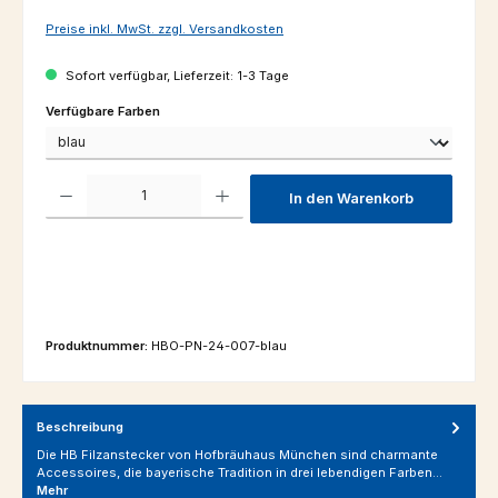
Preise inkl. MwSt. zzgl. Versandkosten
Sofort verfügbar, Lieferzeit: 1-3 Tage
auswählen
Verfügbare Farben
Produkt Anzahl: Gib den gewünschten Wert ein oder benutze die Schaltfl
In den Warenkorb
Produktnummer:
HBO-PN-24-007-blau
Beschreibung
Die HB Filzanstecker von Hofbräuhaus München sind charmante
Accessoires, die bayerische Tradition in drei lebendigen Farben…
Mehr