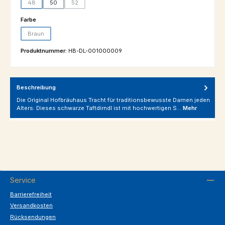
48
50
52
(Diese Option ist zurzeit nicht verfügbar.)
(Diese Option ist zurzeit nicht verfügbar.)
auswählen
Farbe
Braun
(Diese Option ist zurzeit nicht verfügbar.)
Produktnummer:
HB-DL-001000009
Beschreibung
Die Original Hofbräuhaus Tracht für traditionsbewusste Damen jeden
Alters: Dieses schwarze Taftdirndl ist mit hochwertigen S…
Mehr
Service
Barrierefreiheit
Versandkosten
Rücksendungen