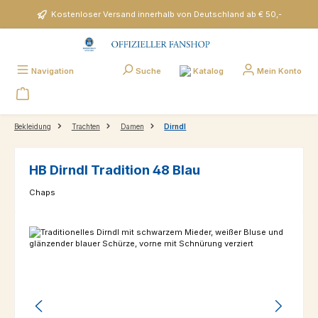
Zum Hauptinhalt springen
Kostenloser Versand innerhalb von Deutschland ab € 50,-
Katalog
Navigation
Suche
Mein Konto
Bekleidung
Trachten
Damen
Dirndl
HB Dirndl Tradition 48 Blau
Chaps
Bildergalerie überspringen