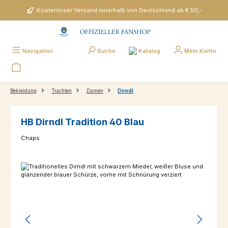
Zum Hauptinhalt springen
Kostenloser Versand innerhalb von Deutschland ab € 50,-
Katalog
Navigation
Suche
Mein Konto
Bekleidung
Trachten
Damen
Dirndl
HB Dirndl Tradition 40 Blau
Chaps
Bildergalerie überspringen