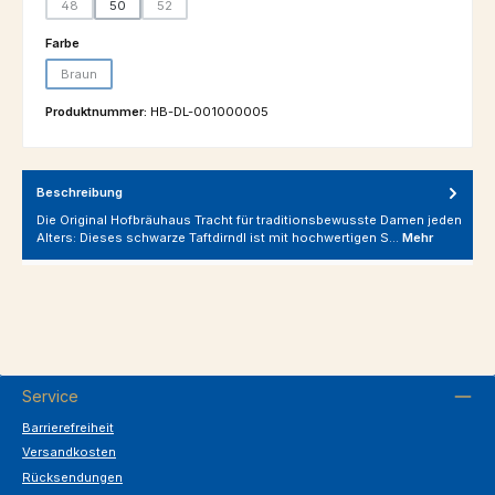
48
50
52
(Diese Option ist zurzeit nicht verfügbar.)
(Diese Option ist zurzeit nicht verfügbar.)
auswählen
Farbe
Braun
(Diese Option ist zurzeit nicht verfügbar.)
Produktnummer:
HB-DL-001000005
Beschreibung
Die Original Hofbräuhaus Tracht für traditionsbewusste Damen jeden
Alters: Dieses schwarze Taftdirndl ist mit hochwertigen S…
Mehr
Service
Barrierefreiheit
Versandkosten
Rücksendungen