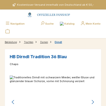
Zum Hauptinhalt springen
Kostenloser Versand innerhalb von Deutschland ab € 50,-
Katalog
Navigation
Suche
Mein Konto
Bekleidung
Trachten
Damen
Dirndl
HB Dirndl Tradition 36 Blau
Chaps
Bildergalerie überspringen