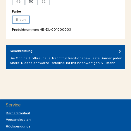
48
50
52
(Diese Option ist zurzeit nicht verfügbar.)
(Diese Option ist zurzeit nicht verfügbar.)
auswählen
Farbe
Braun
(Diese Option ist zurzeit nicht verfügbar.)
Produktnummer:
HB-DL-001000003
Beschreibung
Die Original Hofbräuhaus Tracht für traditionsbewusste Damen jeden
Alters: Dieses schwarze Taftdirndl ist mit hochwertigen S…
Mehr
Service
Barrierefreiheit
Versandkosten
Rücksendungen