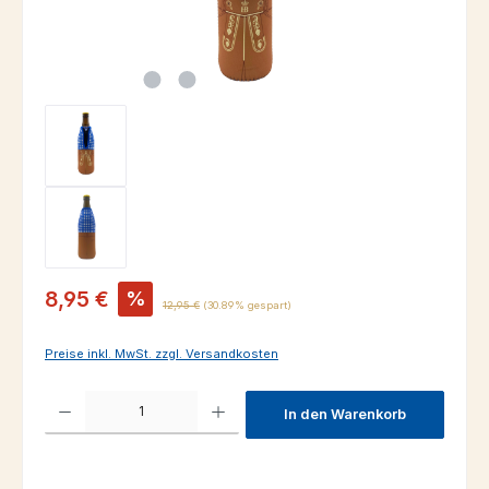
Verkaufspreis:
8,95 €
%
Regulärer Preis:
12,95 €
(30.89% gespart)
Preise inkl. MwSt. zzgl. Versandkosten
Produkt Anzahl: Gib den gewünschten Wert ein oder benutze die Schaltfl
In den Warenkorb