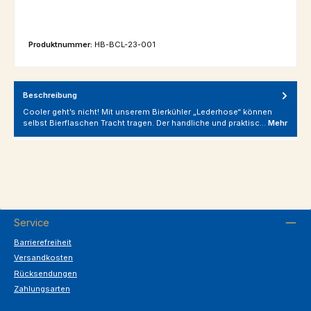
Produktnummer:
HB-BCL-23-001
Beschreibung
Cooler geht’s nicht! Mit unserem Bierkühler „Lederhose“ können
selbst Bierflaschen Tracht tragen. Der handliche und praktisc…
Mehr
Service
Barrierefreiheit
Versandkosten
Rücksendungen
Zahlungsarten