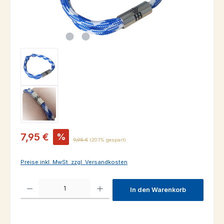
Verkaufspreis:
7,95 €
%
Regulärer Preis:
9,95 €
(20.1% gespart)
Preise inkl. MwSt. zzgl. Versandkosten
Produkt Anzahl: Gib den gewünschten Wert ein oder benutze die Schaltfl
In den Warenkorb