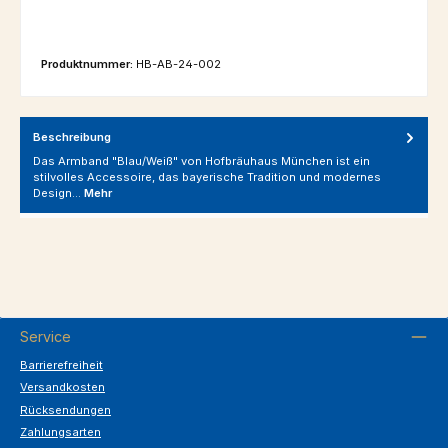
Produktnummer:
HB-AB-24-002
Beschreibung
Das Armband "Blau/Weiß" von Hofbräuhaus München ist ein
stilvolles Accessoire, das bayerische Tradition und modernes
Design…
Mehr
Service
Barrierefreiheit
Versandkosten
Rücksendungen
Zahlungsarten