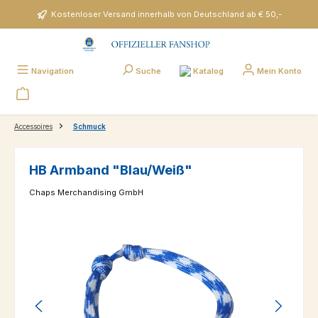
Zum Hauptinhalt springen
Kostenloser Versand innerhalb von Deutschland ab € 50,-
Katalog
Navigation
Suche
Mein Konto
Accessoires
Schmuck
HB Armband "Blau/Weiß"
Chaps Merchandising GmbH
Bildergalerie überspringen