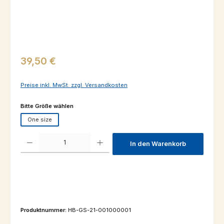
Regulärer Preis:
39,50 €
Preise inkl. MwSt. zzgl. Versandkosten
auswählen
Bitte Größe wählen
One size
Produkt Anzahl: Gib den gewünschten Wert ein oder benutze die Schaltfl
In den Warenkorb
Produktnummer:
HB-GS-21-001000001