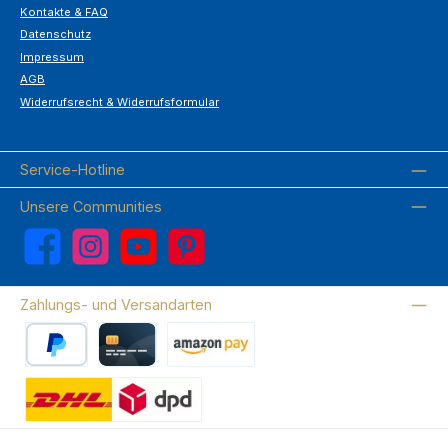
Kontakte & FAQ
Datenschutz
Impressum
AGB
Widerrufsrecht & Widerrufsformular
Service-Hotline
Unsere Communities
Facebook
Instagram
YouTube
Pinterest
Zahlungs- und Versandarten
PayPal
Kreditkarte
Amazon Pay
Wir versenden mit DHL