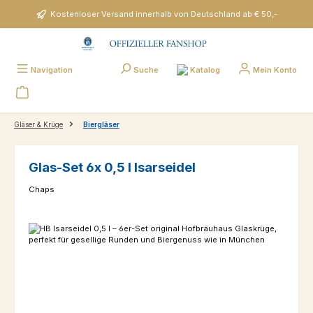
Zum Hauptinhalt springen
Kostenloser Versand innerhalb von Deutschland ab € 50,-
Katalog
Navigation
Suche
Mein Konto
Gläser & Krüge
Biergläser
Glas-Set 6x 0,5 l Isarseidel
Chaps
Bildergalerie überspringen