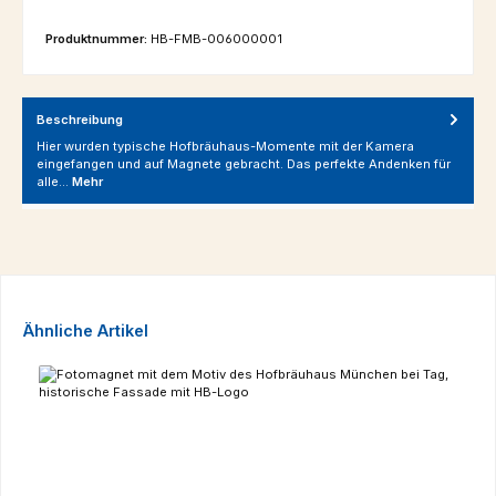
Produktnummer:
HB-FMB-006000001
Beschreibung
Hier wurden typische Hofbräuhaus-Momente mit der Kamera
eingefangen und auf Magnete gebracht. Das perfekte Andenken für
alle…
Mehr
Produktgalerie überspringen
Ähnliche Artikel