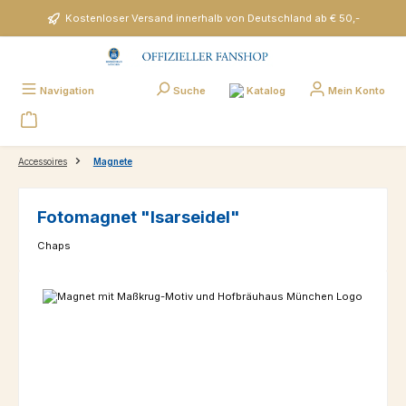
Zum Hauptinhalt springen
Kostenloser Versand innerhalb von Deutschland ab € 50,-
Katalog
Navigation
Suche
Mein Konto
Accessoires
Magnete
Fotomagnet "Isarseidel"
Chaps
Bildergalerie überspringen