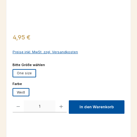
Regulärer Preis:
4,95 €
Preise inkl. MwSt. zzgl. Versandkosten
auswählen
Bitte Größe wählen
One size
auswählen
Farbe
Weiß
Produkt Anzahl: Gib den gewünschten Wert ein oder benutze die Schaltfl
In den Warenkorb