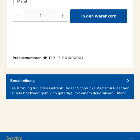
Metal
Produkt Anzahl: Gib den gewünschten Wert ein oder benutze die Schaltfl
In den Warenkorb
Produktnummer:
HB-FLZ-13-001000001
Beschreibung
Die Krönung für jedes Getränk: Dieser Schmuckaufsatz für Flaschen
ist aus hochwertigem Zinn gefertigt, mit einem dekorativen…
Mehr
Service