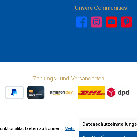
Unsere Communities
Facebook
Instagram
YouTube
Pinterest
Zahlungs- und Versandarten
PayPal
Kreditkarte
Amazon Pay
Wir versenden 
Datenschutzeinstellung
ktionalität bieten zu können...
Mehr
hrwertsteuer zzgl.
Versandkosten
und ggf. Nachnahmegebühren, wen