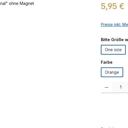
Regulärer Prei
5,95 €
Preise inkl. M
Bitte Größe 
One size
auswäh
Farbe
Orange
Produkt Anzah