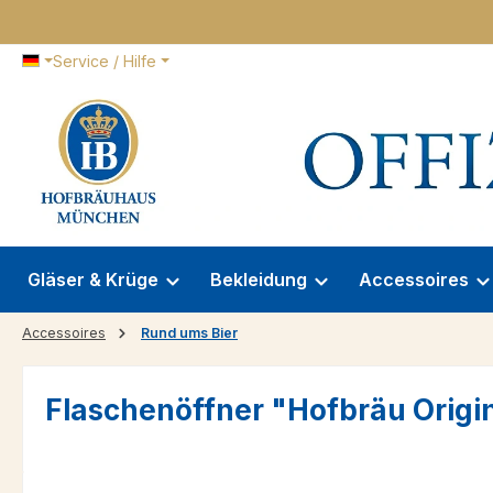
 Hauptinhalt springen
Zur Suche springen
Zur Hauptnavigation springen
Service / Hilfe
Gläser & Krüge
Bekleidung
Accessoires
Accessoires
Rund ums Bier
Flaschenöffner "Hofbräu Origi