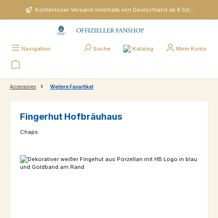
Zum Hauptinhalt springen
Kostenloser Versand innerhalb von Deutschland ab € 50,-
Katalog
Navigation
Suche
Mein Konto
Accessoires
Weitere Fanartikel
Fingerhut Hofbräuhaus
Chaps
Bildergalerie überspringen