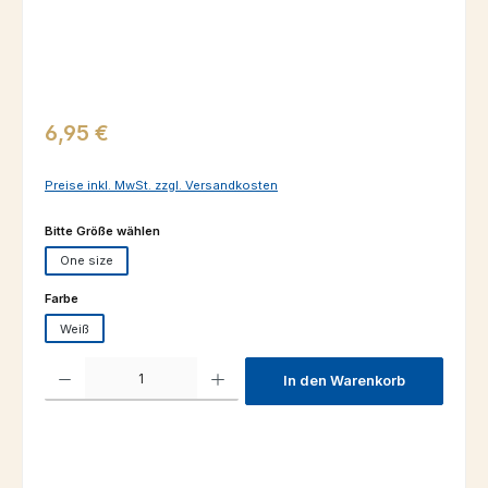
Regulärer Preis:
6,95 €
Preise inkl. MwSt. zzgl. Versandkosten
auswählen
Bitte Größe wählen
One size
auswählen
Farbe
Weiß
Produkt Anzahl: Gib den gewünschten Wert ein oder benutze die Schaltfl
In den Warenkorb