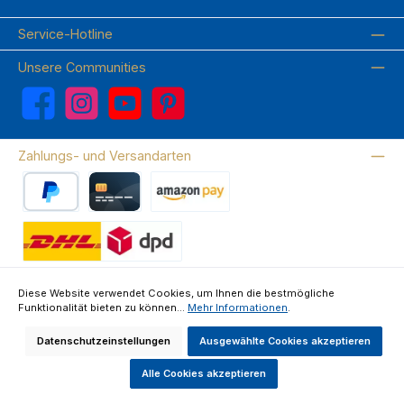
Service-Hotline
Unsere Communities
Facebook
Instagram
YouTube
Pinterest
Zahlungs- und Versandarten
PayPal
Kreditkarte
Amazon Pay
Wir versenden mit DHL
Diese Website verwendet Cookies, um Ihnen die bestmögliche
Funktionalität bieten zu können...
Mehr Informationen
.
Über uns
Kontakte & FAQ
Datenschutz
Impressum
AGB
Widerrufsrecht & Widerrufsformular
Datenschutzeinstellungen
Ausgewählte Cookies akzeptieren
Alle Preise inkl. gesetzl. Mehrwertsteuer zzgl.
Versandkosten
und ggf.
Nachnahmegebühren, wenn nicht anders angegeben.
Alle Cookies akzeptieren
Made by GEDAK