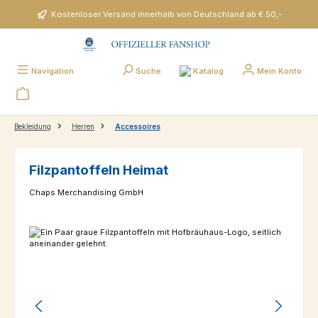
Zum Hauptinhalt springen
Kostenloser Versand innerhalb von Deutschland ab € 50,-
Katalog
Navigation
Suche
Mein Konto
Bekleidung
Herren
Accessoires
Filzpantoffeln Heimat
Chaps Merchandising GmbH
Bildergalerie überspringen