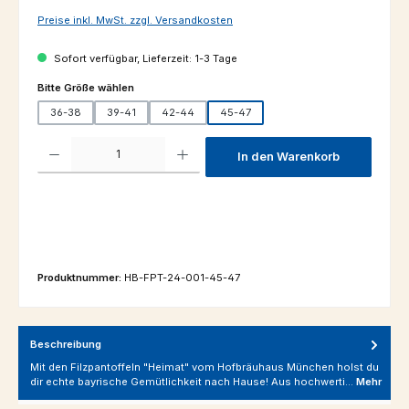
Preise inkl. MwSt. zzgl. Versandkosten
Sofort verfügbar, Lieferzeit: 1-3 Tage
auswählen
Bitte Größe wählen
36-38
39-41
42-44
45-47
Produkt Anzahl: Gib den gewünschten Wert ein oder benutze die Schaltfl
In den Warenkorb
Produktnummer:
HB-FPT-24-001-45-47
Beschreibung
Mit den Filzpantoffeln "Heimat" vom Hofbräuhaus München holst du
dir echte bayrische Gemütlichkeit nach Hause! Aus hochwerti…
Mehr