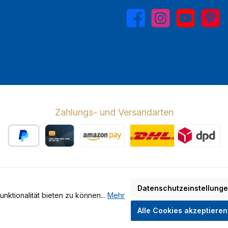
Facebook
Instagram
YouTube
Pinterest
Zahlungs- und Versandarten
PayPal
Kreditkarte
Amazon Pay
Wir versenden 
Datenschutzeinstellung
ktionalität bieten zu können...
Mehr
hrwertsteuer zzgl.
Versandkosten
und ggf. Nachnahmegebühren, wen
Alle Cookies akzeptieren
Made by GEDAK