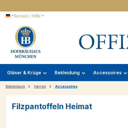
 Hauptinhalt springen
Zur Suche springen
Zur Hauptnavigation springen
Service / Hilfe
Gläser & Krüge
Bekleidung
Accessoires
Bekleidung
Herren
Accessoires
Filzpantoffeln Heimat