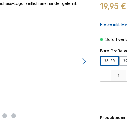
Regulärer Prei
19,95 €
Preise inkl. M
Sofort verfü
Bitte Größe 
36-38
39
Produkt Anzah
Produktnumm