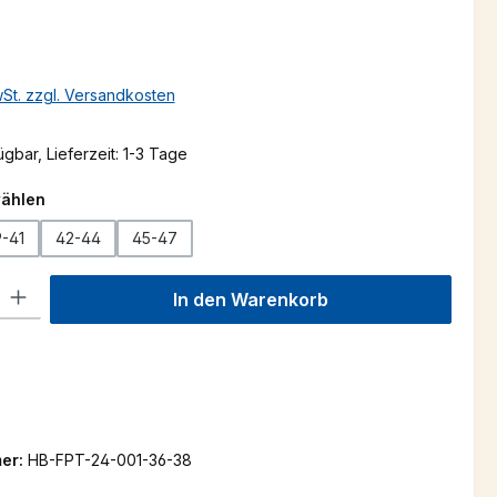
s:
wSt. zzgl. Versandkosten
gbar, Lieferzeit: 1-3 Tage
auswählen
wählen
-41
42-44
45-47
l: Gib den gewünschten Wert ein oder benutze die Schaltflächen um
In den Warenkorb
er:
HB-FPT-24-001-36-38