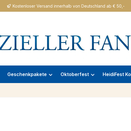
Kostenloser Versand innerhalb von Deutschland ab € 50,-
Geschenkpakete
Oktoberfest
HeidiFest Ko