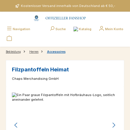
Zum Hauptinhalt springen
Kostenloser Versand innerhalb von Deutschland ab € 50,-
Katalog
Navigation
Suche
Mein Konto
Bekleidung
Herren
Accessoires
Filzpantoffeln Heimat
Chaps Merchandising GmbH
Bildergalerie überspringen