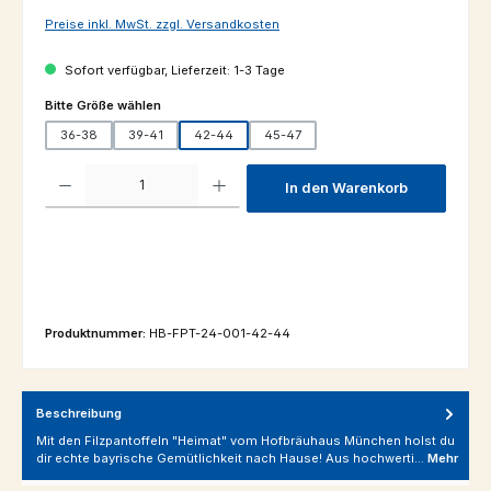
Preise inkl. MwSt. zzgl. Versandkosten
Sofort verfügbar, Lieferzeit: 1-3 Tage
auswählen
Bitte Größe wählen
36-38
39-41
42-44
45-47
Produkt Anzahl: Gib den gewünschten Wert ein oder benutze die Schaltfl
In den Warenkorb
Produktnummer:
HB-FPT-24-001-42-44
Beschreibung
Mit den Filzpantoffeln "Heimat" vom Hofbräuhaus München holst du
dir echte bayrische Gemütlichkeit nach Hause! Aus hochwerti…
Mehr