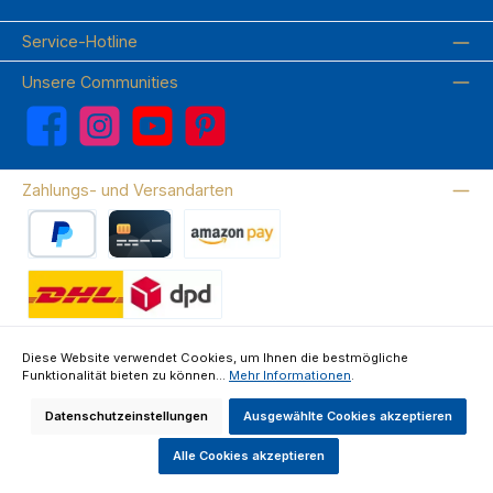
Service-Hotline
Unsere Communities
Facebook
Instagram
YouTube
Pinterest
Zahlungs- und Versandarten
PayPal
Kreditkarte
Amazon Pay
Wir versenden mit DHL
Diese Website verwendet Cookies, um Ihnen die bestmögliche
Funktionalität bieten zu können...
Mehr Informationen
.
Über uns
Kontakte & FAQ
Datenschutz
Impressum
AGB
Widerrufsrecht & Widerrufsformular
Datenschutzeinstellungen
Ausgewählte Cookies akzeptieren
Alle Preise inkl. gesetzl. Mehrwertsteuer zzgl.
Versandkosten
und ggf.
Nachnahmegebühren, wenn nicht anders angegeben.
Alle Cookies akzeptieren
Made by GEDAK