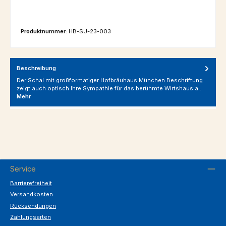
Produktnummer:
HB-SU-23-003
Beschreibung
Der Schal mit großformatiger Hofbräuhaus München Beschriftung
zeigt auch optisch Ihre Sympathie für das berühmte Wirtshaus a…
Mehr
Service
Barrierefreiheit
Versandkosten
Rücksendungen
Zahlungsarten