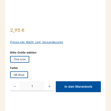
Regulärer Preis:
2,95 €
Preise inkl. MwSt. zzgl. Versandkosten
auswählen
Bitte Größe wählen
One size
auswählen
Farbe
HB Blue
Produkt Anzahl: Gib den gewünschten Wert ein oder benutze die Schaltfl
In den Warenkorb