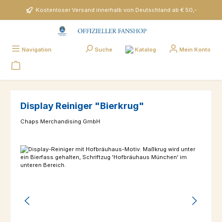
Zum Hauptinhalt springen
Kostenloser Versand innerhalb von Deutschland ab € 50,-
Katalog
Navigation
Suche
Mein Konto
Display Reiniger "Bierkrug"
Chaps Merchandising GmbH
Bildergalerie überspringen