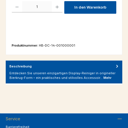
Produkt Anzahl: Gib den gewünschten Wert ein oder benutze die Schaltfl
In den Warenkorb
Produktnummer:
HB-DC-14-001000001
Beschreibung
Entdecken Sie unseren einzigartigen Display-Reiniger in origineller
Bierkrug-Form – ein praktisches und stilvolles Accessoir…
Mehr
Service
Barrierefreiheit